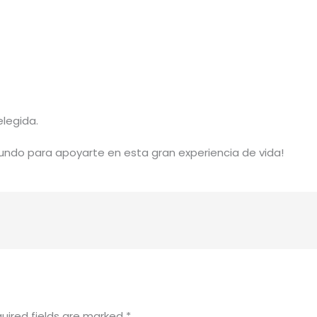
elegida.
ndo para apoyarte en esta gran experiencia de vida!
uired fields are marked
*