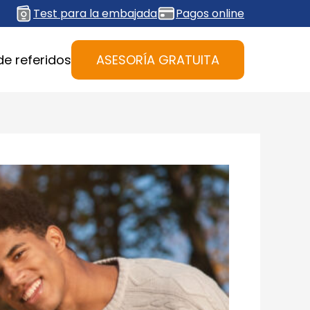
Test para la embajada
Pagos online
de referidos
ASESORÍA GRATUITA