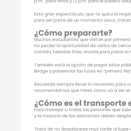
p.m. para niños y 12 p.m. para el público adu
Este gran espectáculo, que te quita la respi
para ser parte de un momento único, transmit
¿Cómo prepararte?
Muchos estudiantes que visitan por primera v
no perder la oportunidad de verlos de cerca p
comida, bebidas frías, snacks para pasar la 
También está la opción de pagar sitios públ
Bridge y presenciar las luces en “primera fi
Recuerda siempre llevar lo necesario para cu
recomendamos que mires cómo va a ser el c
¿Cómo es el transporte 
Para manejar a todas las personas que salen 
y la mayoría de los asistentes deben despla
Trata de no desplazarse muy tarde al lugar 