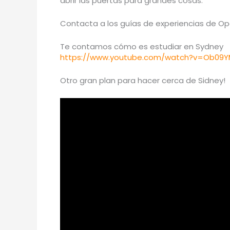
abrir las puertas para grandes cosas.
Contacta a los guías de experiencias de Ope
Te contamos cómo es estudiar en Sydney
https://www.youtube.com/watch?v=Ob09
Otro gran plan para hacer cerca de Sidney!