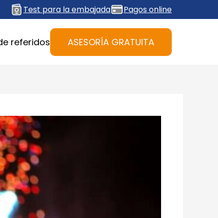
Test para la embajada
Pagos online
de referidos
ASESORÍA GRATUITA