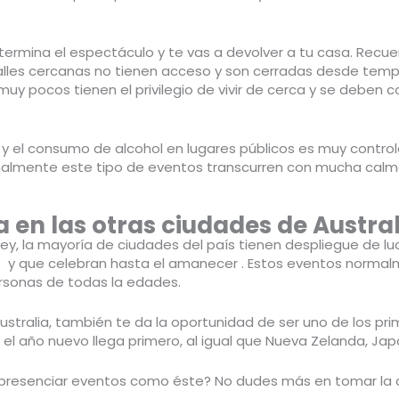
termina el espectáculo y te vas a devolver a tu casa. Recu
calles cercanas no tienen acceso y son cerradas desde temp
y pocos tienen el privilegio de vivir de cerca y se deben c
s y el consumo de alcohol en lugares públicos es muy contr
ormalmente este tipo de eventos transcurren con mucha calm
 en las otras ciudades de Austral
ey, la mayoría de ciudades del país tienen despliegue de lu
año y que celebran hasta el amanecer . Estos eventos norma
ersonas de todas la edades.
Australia, también te da la oportunidad de ser uno de los pr
, el año nuevo llega primero, al igual que Nueva Zelanda, Jap
 presenciar eventos como éste? No dudes más en tomar la de