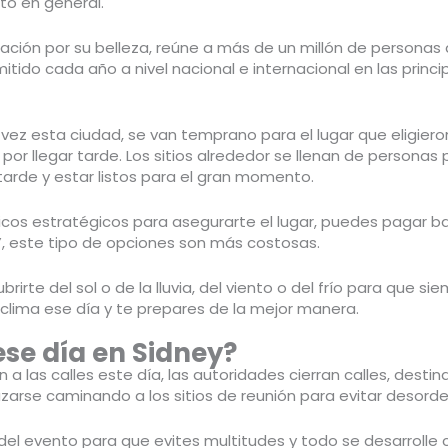
lto en general.
ración por su belleza, reúne a más de un millón de personas 
ido cada año a nivel nacional e internacional en las princi
ez esta ciudad, se van temprano para el lugar que eligieron 
or llegar tarde. Los sitios alrededor se llenan de personas p
tarde y estar listos para el gran momento.
icos estratégicos para asegurarte el lugar, puedes pagar b
la”, este tipo de opciones son más costosas.
brirte del sol o de la lluvia, del viento o del frío para que
lima ese día y te prepares de la mejor manera.
ese día en Sidney?
a las calles este día, las autoridades cierran calles, desti
zarse caminando a los sitios de reunión para evitar desord
del evento para que evites multitudes y todo se desarrolle 