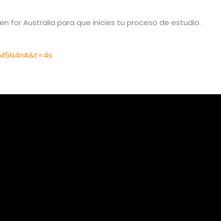
n for Australia para que inicies tu proceso de estudio.
YM5N4nA&t=4s