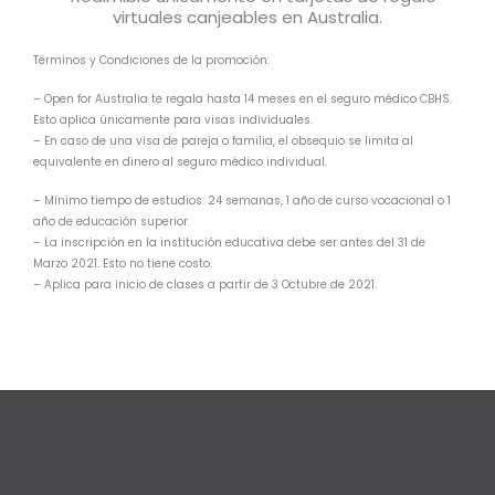
virtuales canjeables en Australia.
Términos y Condiciones de la promoción:
– Open for Australia te regala hasta 14 meses en el seguro médico CBHS.
Esto aplica únicamente para visas individuales.
– En caso de una visa de pareja o familia, el obsequio se limita al
equivalente en dinero al seguro médico individual.
– Mínimo tiempo de estudios: 24 semanas, 1 año de curso vocacional o 1
año de educación superior.
– La inscripción en la institución educativa debe ser antes del 31 de
Marzo 2021. Esto no tiene costo.
– Aplica para inicio de clases a partir de 3 Octubre de 2021.